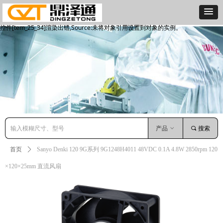
控件[tem_25_34]渲染出错,Source:未将对象引用设置到对象的实例。
控件[tem_25_34]渲染出错,Source:未将对象引用设置到对象的实例。
产品
ꀁ
끠
搜索
首页
ꄲ
Sanyo Denki 120 9G系列 9G1248H4011 48VDC 0.1A 4.8W 2850rpm 120
×120×25mm 直流风扇