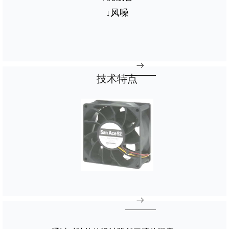
↓风噪
ꁹ
技术特点
ꁹ