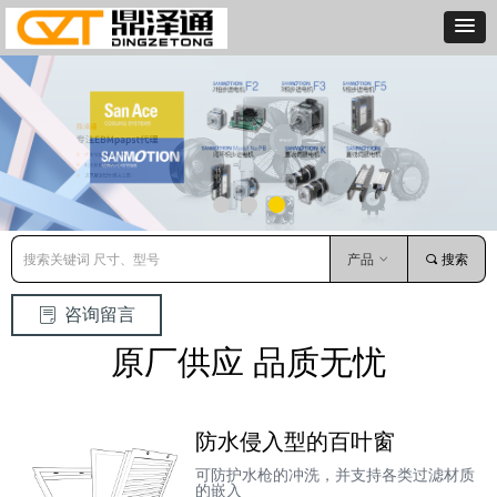
产品
ꀁ
끠
搜索
咨询留言
ꂓ
原厂供应 品质无忧
防水侵入型的百叶窗
可防护水枪的冲洗，并支持各类过滤材质
的嵌入