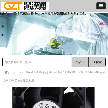
控件[tem_25_34]渲染出错,Source:未将对象引用设置到对象的实例。
控件[tem_25_34]渲染出错,Source:未将对象引用设置到对象的实例。
产品
ꀁ
끠
搜索
首页
ꄲ
Sanyo Denki 120 9G系列 9G1248G4011 48VDC 0.23A 11.04W 4100rpm
120×120×25mm 直流风扇