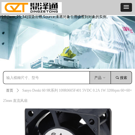
控件[tem_25_34]渲染出错,Source:未将对象引用设置到对象的实例。
控件[tem_25_34]渲染出错,Source:未将对象引用设置到对象的实例。
产品
ꀁ
끠
搜索
首页
ꄲ
Sanyo Denki 60 9R系列 109R0605F401 5VDC 0.2A 1W 3200rpm 60×60×
25mm 直流风扇