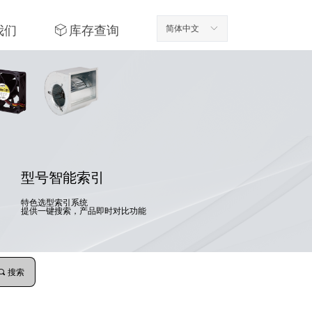
我们
ꁦ
库存查询
简体中文
ꀅ
型号智能索引
特色选型索引系统
提供一键搜索，产品即时对比功能
끠
搜索