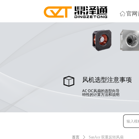
ꀇ
官网
风机选型注意事项
AC·DC风扇的选型向导
特性的计算方法和说明
首页
ꄲ
SanAce 双重反转风扇