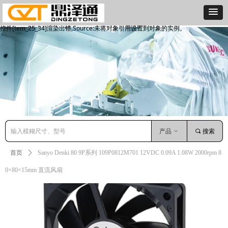
控件[tem_25_34]渲染出错,Source:未将对象引用设置到对象的实例。
控件[tem_25_34]渲染出错,Source:未将对象引用设置到对象的实例。
产品
ꀁ
끠
搜索
首页
ꄲ
Sanyo Denki 80 9P系列 109P0812M701 12VDC 0.09A 1.08W 2000rpm 8
0×80×15mm 直流风扇