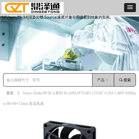
控件[tem_25_34]渲染出错,Source:未将对象引用设置到对象的实例。
控件[tem_25_34]渲染出错,Source:未将对象引用设置到对象的实例。
产品
ꀁ
끠
搜索
首页
ꄲ
Sanyo Denki 80 9GA系列 9GA0812P7G001 12VDC 0.29A 3.48W 6100rp
m 80×80×15mm 直流风扇